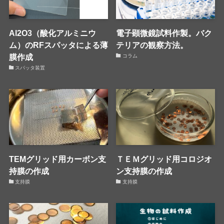
Al2O3（酸化アルミニウ
電子顕微鏡試料作製。バク
ム）のRFスパッタによる薄
テリアの観察方法。
膜作成
コラム
スパッタ装置
TEMグリッド用カーボン支
ＴＥＭグリッド用コロジオ
持膜の作成
ン支持膜の作成
支持膜
支持膜