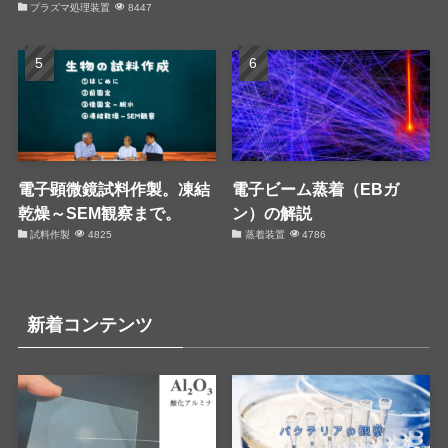
プラズマ処理装置
8447
電子顕微鏡試料作製。凍結
電子ビーム蒸着（EBガ
乾燥～SEM観察まで。
ン）の解説
試料作製
4825
蒸着装置
4786
新着コンテンツ