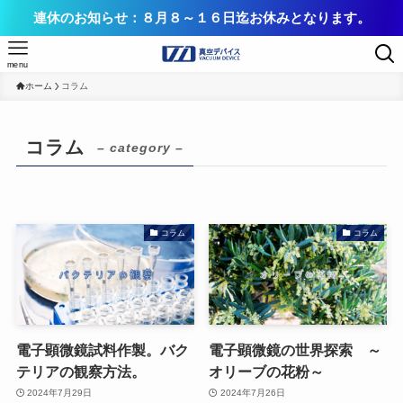
連休のお知らせ：８月８～１６日迄お休みとなります。
menu
ホーム
コラム
コラム
– category –
コラム
コラム
電子顕微鏡試料作製。バク
電子顕微鏡の世界探索 ～
テリアの観察方法。
オリーブの花粉～
2024年7月29日
2024年7月26日