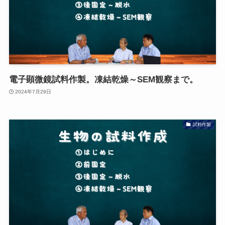
電子顕微鏡試料作製。凍結乾燥～SEM観察まで。
2024年7月29日
試料作製