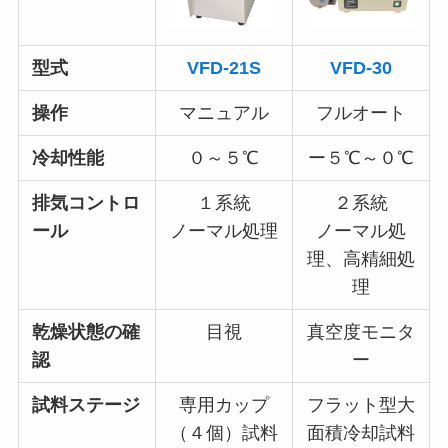
型式
VFD-21S
VFD-30
操作
マニュアル
フルオート
冷却性能
０～５℃
ー５℃～０℃
排気コントロ
１系統
２系統
ール
ノーマル処理
ノーマル処
理、高精細処
理
乾燥状態の確
目視
真空度モニタ
認
ー
試料ステージ
専用カップ
フラット型大
（４個）試料
面積冷却試料