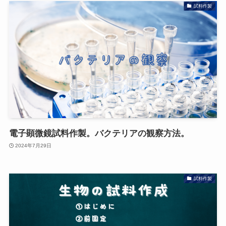
試料作製
電子顕微鏡試料作製。バクテリアの観察方法。
2024年7月29日
試料作製