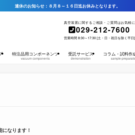
連休のお知らせ：８月８～１６日迄お休みとなります。
真空装置に関するご相談・ご質問はお気軽に
029-212-7600
営業時間 8:30～17:30 [土・日・祝日を除く平日]
プ
特注品用コンポーネンツ
受託サービス
コラム・試料作
vacuum components
demonstration
sample-preparati
能になります！