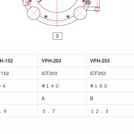
H-152
VPH-203
VPH-253
F152
ICF203
ICF253
９４
Φ１４０
Φ１６０
A
B
．９
５．７
１２．３