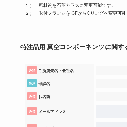
１） 窓材質を石英ガラスに変更可能です。
２） 取付フランジをICFからOリングへ変更可
特注品用
真空コンポーネンツに関す
ご所属先名・会社名
必須
部課名
任意
お名前
必須
メールアドレス
必須