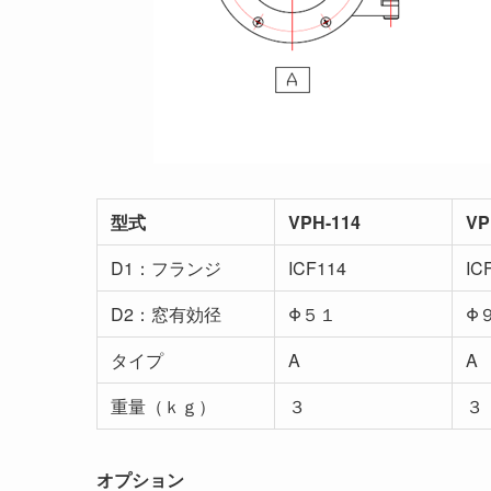
型式
VPH-114
VP
D1：フランジ
ICF114
IC
D2：窓有効径
Φ５１
Φ
タイプ
A
A
重量（ｋｇ）
３
３
オプション