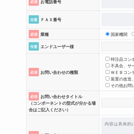
お電話番号
必須
ＦＡＸ番号
任意
業種
国家機関
必須
エンドユーザー様
任意
特注品コン
不具合、サ
お問い合わせの種類
ＷＥＢコン
必須
装置の改造
その他お問
お問い合わせタイトル
必須
（コンポーネントの型式が分かる場
合はご記入ください）