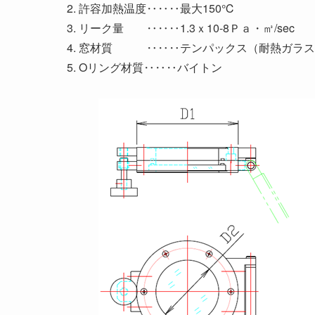
許容加熱温度‥‥‥最大150℃
リーク量 ‥‥‥1.3ｘ10-8Ｐａ・㎥/sec
窓材質 ‥‥‥テンパックス（耐熱ガラス
Oリング材質‥‥‥バイトン