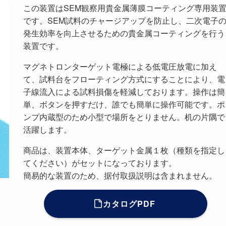
この装置はSEM観察用貴金属薄膜コーティング専用装
です。SEM試料のチャージアップを防止し、二次電子
発生効率を向上させるための貴金属コーティングを行う
装置です。
マグネトロンターゲット電極による低電圧放電に加え
て、試料台をフローティング方式にすることにより、電
子線流入による試料損傷を軽減しております。操作は簡
単、ボタンを押すだけ、誰でも簡単に操作可能です。ポ
ンプ内蔵型のため小型で場所をとりません。机の片隅で
活躍します。
商品は、装置本体、ターゲット金属１枚（種類を指定し
てください）がセットになっております。
簡易的な装置のため、据付取扱説明は含まれません。
カタログPDF