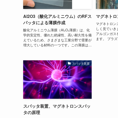
Al2O3（酸化アルミニウム）のRFス
マグネトロ
パッタによる薄膜作成
マグネトロン
しく見ていき
酸化アルミニウム薄膜（Al₂O₃薄膜）は、化
アルゴンガス
学的安定性、優れた絶縁性、高い耐久性を備
ます。 プラ
えているため、さまざまな工業分野で需要が
増大している材料の一つです。この薄膜は…
スパッタ装置
スパッタ装置、マグネトロンスパッ
タの原理