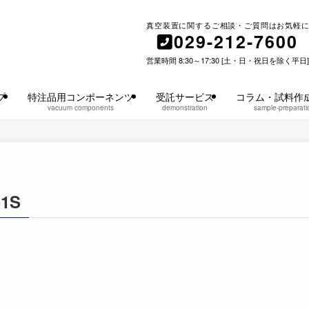
真空装置に関するご相談・ご質問はお気軽に
029-212-7600
営業時間 8:30～17:30 [土・日・祝日を除く平日]
プ
特注品用コンポーネンツ
受託サービス
コラム・試料作
vacuum components
demonstration
sample-preparati
1S