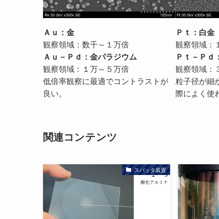
Ａｕ：金
Ｐｔ：白金
観察領域：数千～１万倍
観察領域：
Ａｕ－Ｐｄ：金パラジウム
Ｐｔ－Ｐｄ
観察領域：１万～５万倍
観察領域：
低倍率観察に最適でコントラストが
粒子径が細
良い。
際によく使
関連コンテンツ
スパッタ装置