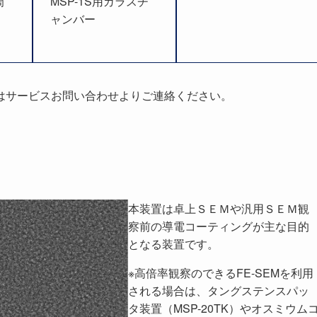
筒
MSP-1S用ガラスチ
ャンバー
はサービスお問い合わせよりご連絡ください。
本装置は卓上ＳＥＭや汎用ＳＥＭ観
察前の導電コーティングが主な目的
となる装置です。
※高倍率観察のできるFE-SEMを利用
される場合は、タングステンスパッ
タ装置（MSP-20TK）やオスミウム