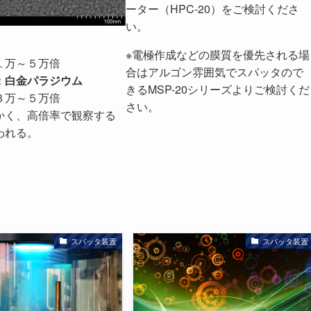
ーター（HPC-20）をご検討くださ
い。
※電極作成などの膜質を優先される場
１万～５万倍
合はアルゴン雰囲気でスパッタので
：白金パラジウム
きるMSP-20シリーズよりご検討くだ
３万～５万倍
さい。
かく、高倍率で観察する
われる。
スパッタ装置
スパッタ装置