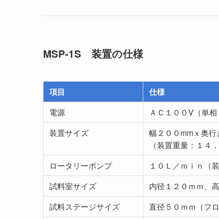
MSP-1S 装置の仕様
項目
仕様
電源
ＡＣ１００V（単相
装置サイズ
幅２００mmｘ奥行
（装置重量：１４
ロータリーポンプ
１０Ｌ／ｍｉｎ（
試料室サイズ
内径１２０ｍｍ、
試料ステージサイズ
直径５０ｍｍ（フ