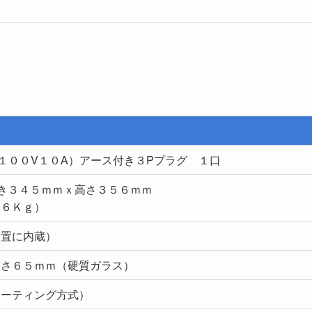
１００V１０A）アース付き３Pプラグ １口
き３４５ｍｍｘ高さ３５６ｍｍ
．６Ｋｇ）
装置に内蔵）
高さ６５ｍｍ（硬質ガラス）
ローティング方式）