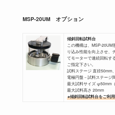
MSP-20UM オプション
傾斜回転試料台
この機構は、MSP-20
り込み性能を向上させ、
てモーターで連続回転す
ご指定下さい。
試料ステージ 直径50mm、
電極円盤－試料ステージ間隔
最大試料サイズ φ50mm
最大試料高さ 20mm
※傾斜回転試料台をご利