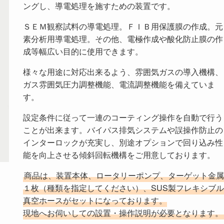
ングし、導電処理を施すための装置です。
ＳＥＭ観察試料の導電処理。ＦＩＢ用保護膜の作成。元
素分析用導電処理。その他、電極作成や酸化防止膜の作
成等幅広い目的に使用できます。
様々な用途に対応出来るよう、雰囲気ガスの導入機構、
ガス雰囲気圧力調整機能、電流調整機能を備えていま
す。
設定条件に従って一連のコーティング操作を自動で行う
ことが出来ます。バイパス排気システムや誤操作防止の
インターロックが充実し、別途オプションで回り込み性
能を向上させる傾斜回転機構をご用意しております。
商品は、装置本体、ロータリーポンプ、ターゲット金属
１枚（種類を指定してください）、SUS製フレキシブル
真空ホースがセットになっております。
現地へお伺いしての設置・操作説明が必要となります。