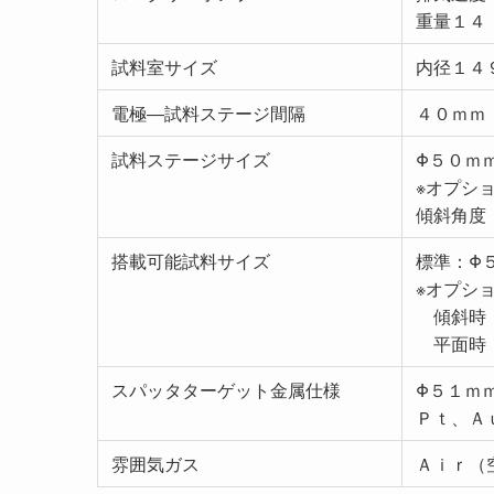
重量１４
試料室サイズ
内径１４
電極―試料ステージ間隔
４０ｍｍ
試料ステージサイズ
Φ５０ｍ
※オプシ
傾斜角度
搭載可能試料サイズ
標準：Φ
※オプシ
傾斜時：
平面時：
スパッタターゲット金属仕様
Φ５１ｍ
Ｐｔ、Ａｕ
雰囲気ガス
Ａｉｒ（