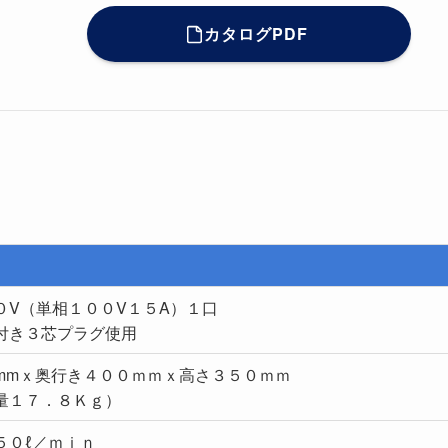
カタログPDF
０V（単相１００V１５A）１口
付き３芯プラグ使用
mmｘ奥行き４００ｍｍｘ高さ３５０ｍｍ
量１７．８Ｋｇ）
５０ℓ／ｍｉｎ