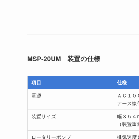
MSP-20UM 装置の仕様
項目
仕様
電源
ＡＣ１０
アース線
装置サイズ
幅３５４
（装置重
ロータリーポンプ
排気速度