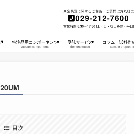
真空装置に関するご相談・ご質問はお気軽に
029-212-7600
営業時間 8:30～17:30 [土・日・祝日を除く平日]
プ
特注品用コンポーネンツ
受託サービス
コラム・試料作
vacuum components
demonstration
sample-preparati
20UM
目次