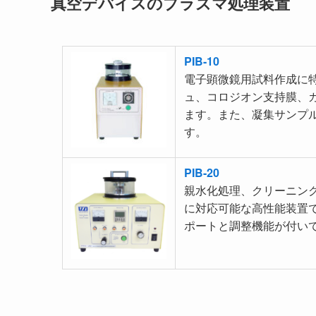
真空デバイスのプラズマ処理装置
PIB-10
電子顕微鏡用試料作成に
ュ、コロジオン支持膜、
ます。また、凝集サンプ
す。
PIB-20
親水化処理、クリーニン
に対応可能な高性能装置
ポートと調整機能が付い