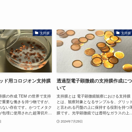
支持膜
支持膜
ッド用コロジオン支持膜
透過型電子顕微鏡の支持膜作成につ
いて
膜の作成 TEM の世界で支持
支持膜とは 電子顕微鏡観察における支持膜
で重要な働きを持つ物ですが、
とは、観察対象となるサンプルを、グリッ
れない存在です。かつてメタク
と言われる円盤の上に保持する役割を持つ
が包埋に使用された超薄切片…
膜です。光学顕微鏡では透明なガラスの上
日
2024年7月29日