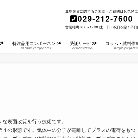
真空装置に関するご相談・ご質問はお気軽に
029-212-7600
営業時間 8:30～17:30 [土・日・祝日を除く平日]
プ
特注品用コンポーネンツ
受託サービス
コラム・試料作
vacuum components
demonstration
sample-preparati
々な表面改質を行う技術です。
第４の形態です。気体中の分子が電離してプラスの電荷をもつ