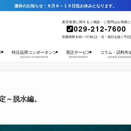
連休のお知らせ：８月８～１６日迄お休みとなります。
真空装置に関するご相談・ご質問はお気軽に
029-212-7600
営業時間 8:30～17:30 [土・日・祝日を除く平日]
プ
特注品用コンポーネンツ
受託サービス
コラム・試料作
vacuum components
demonstration
sample-preparati
定～脱水編。