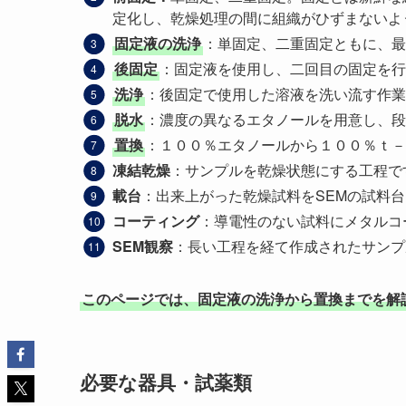
定化し、乾燥処理の間に組織がひずまないよ
固定液の洗浄
：単固定、二重固定ともに、最
後固定
：固定液を使用し、二回目の固定を行
洗浄
：後固定で使用した溶液を洗い流す作業
脱水
：濃度の異なるエタノールを用意し、段
置換
：１００％エタノールから１００％ｔ－
凍結乾燥
：サンプルを乾燥状態にする工程で
載台
：出来上がった乾燥試料をSEMの試料
コーティング
：導電性のない試料にメタルコ
SEM観察
：長い工程を経て作成されたサンプ
このページでは、固定液の洗浄から置換までを解
必要な器具・試薬類