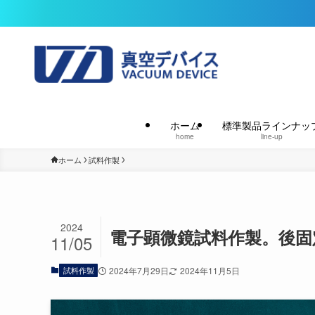
ホーム
標準製品ラインナッ
home
line-up
ホーム
試料作製
2024
電子顕微鏡試料作製。後固
11/05
試料作製
2024年7月29日
2024年11月5日