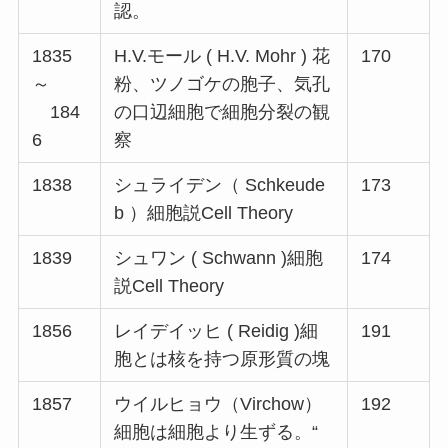
認。
1835
H.V.モール ( H.V. Mohr ) 花
170
～
粉、ツノゴケの胞子、気孔
184
の口辺細胞で細胞分裂の観
6
察
1838
シュライデン（ Schkeude
173
b ）細胞説Cell Theory
1839
シュワン ( Schwann )細胞
174
説Cell Theory
1856
レイデイッヒ ( Reidig )細
191
胞とは核を持つ原形質の塊
1857
ウイルヒョウ（Virchow）
192
細胞は細胞より生ずる。“