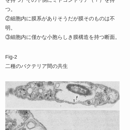
を持つ）その下側にミトコンドリア（？）を持
つ。
②細胞内に膜系がありそうだが膜そのものは不
明。
③細胞内に僅かな小胞らしき膜構造を持つ断面。
Fig-2
二種のバクテリア間の共生